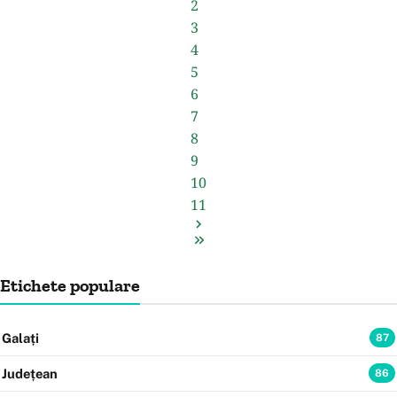
2
3
4
5
6
7
8
9
10
11
Etichete populare
Galați
87
Județean
86