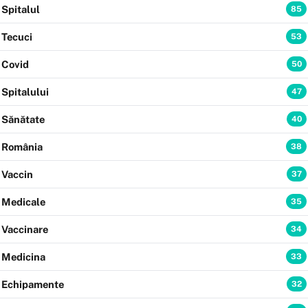
Spitalul
85
Tecuci
53
Covid
50
Spitalului
47
Sănătate
40
România
38
Vaccin
37
Medicale
35
Vaccinare
34
Medicina
33
Echipamente
32