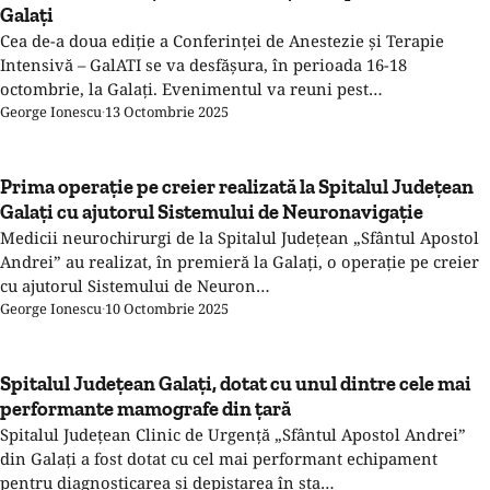
Galați
Cea de-a doua ediţie a Conferinței de Anestezie și Terapie
Intensivă – GalATI se va desfășura, în perioada 16-18
octombrie, la Galați. Evenimentul va reuni pest…
George Ionescu
·
13 Octombrie 2025
Prima operație pe creier realizată la Spitalul Județean
Galați cu ajutorul Sistemului de Neuronavigație
Medicii neurochirurgi de la Spitalul Județean „Sfântul Apostol
Andrei” au realizat, în premieră la Galați, o operație pe creier
cu ajutorul Sistemului de Neuron…
George Ionescu
·
10 Octombrie 2025
Spitalul Județean Galați, dotat cu unul dintre cele mai
performante mamografe din țară
Spitalul Județean Clinic de Urgență „Sfântul Apostol Andrei”
din Galați a fost dotat cu cel mai performant echipament
pentru diagnosticarea și depistarea în sta…