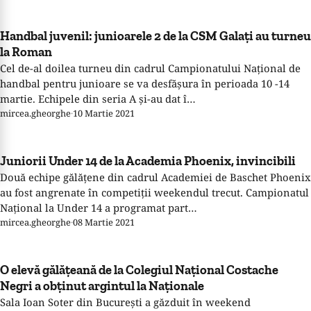
Handbal juvenil: junioarele 2 de la CSM Galaţi au turneu
la Roman
Cel de-al doilea turneu din cadrul Campionatului Naţional de
handbal pentru junioare se va desfăşura în perioada 10 -14
martie. Echipele din seria A şi-au dat î…
mircea.gheorghe
·
10 Martie 2021
Juniorii Under 14 de la Academia Phoenix, invincibili
Două echipe gălățene din cadrul Academiei de Baschet Phoenix
au fost angrenate în competiții weekendul trecut. Campionatul
Național la Under 14 a programat part…
mircea.gheorghe
·
08 Martie 2021
O elevă gălăţeană de la Colegiul Naţional Costache
Negri a obţinut argintul la Naţionale
Sala Ioan Soter din Bucureşti a găzduit în weekend