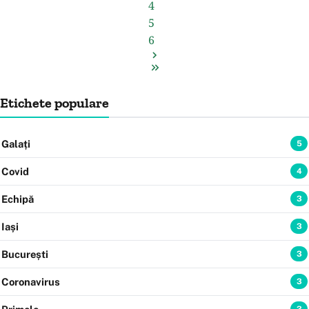
4
5
6
Etichete populare
Galați
5
Covid
4
Echipă
3
Iași
3
București
3
Coronavirus
3