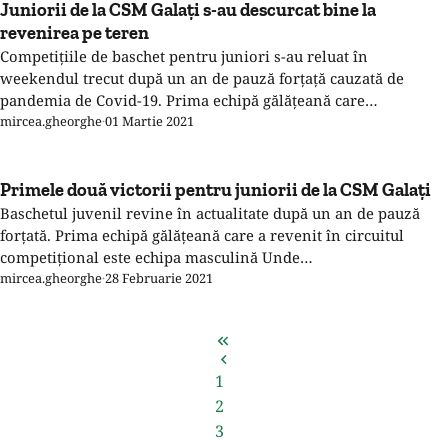
Juniorii de la CSM Galaţi s-au descurcat bine la
revenirea pe teren
Competiţiile de baschet pentru juniori s-au reluat în
weekendul trecut după un an de pauză forţaţă cauzată de
pandemia de Covid-19. Prima echipă gălăţeană care…
mircea.gheorghe
·
01 Martie 2021
Primele două victorii pentru juniorii de la CSM Galaţi
Baschetul juvenil revine în actualitate după un an de pauză
forţată. Prima echipă gălăţeană care a revenit în circuitul
competiţional este echipa masculină Unde…
mircea.gheorghe
·
28 Februarie 2021
1
2
3