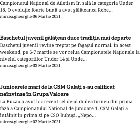
Campionatul Naţional de Atletism în sală la categoria Under
18. O evoluţie foarte bună a avut gălăţeanca Rebe…
mircea.gheorghe
·
06 Martie 2021
Baschetul juvenil gălăţean duce tradiţia mai departe
Baschetul juvenil revine treptat pe făgaşul normal. În acest
weekend, pe 6-7 martie se vor relua Campionatele Naţionale la
nivelul categoriilor Under 14 şi Unde…
mircea.gheorghe
·
03 Martie 2021
Junioarele mari de la CSM Galaţi s-au calificat
neînvinse în Grupa Valoare
La Buzău a avut loc recent cel de-al doilea turneu din prima
fază a Campionatului Naţional de junioare 1. CSM Galaţi a
întâlnit în prima zi pe CSO Buhuşi. „Nepo…
mircea.gheorghe
·
02 Martie 2021